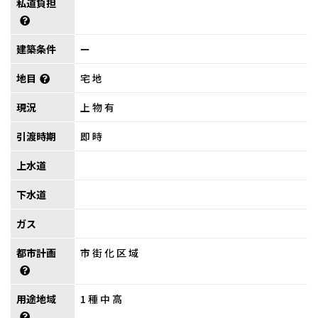
私道負担
建築条件
ー
地目
宅地
現況
上物有
引渡時期
即時
上水道
下水道
ガス
都市計画
市街化区域
用途地域
1種中高