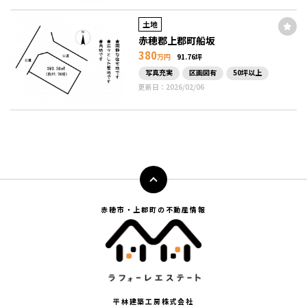
土地
赤穂郡上郡町船坂
380
万円
91.76坪
写真充実
区画図有
50坪以上
更新日：2026/02/06
赤穂市・上郡町の不動産情報
平林建築工房株式会社