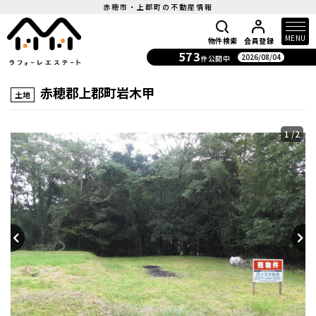
赤穂市・上郡町の不動産情報
MENU
物件検索
会員登録
573
2026/08/04
件公開中
赤穂郡上郡町岩木甲
土地
1
/2