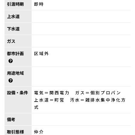
引渡時期
即時
上水道
下水道
ガス
都市計画
区域外
用途地域
設備・条件
電気＝関西電力 ガス＝個別プロパン
上水道＝町営 汚水＝雑排水集中浄化方
式
備考
取引態様
仲介