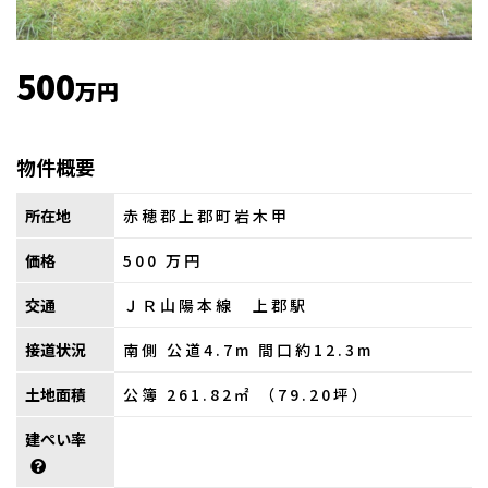
500
万円
物件概要
所在地
赤穂郡上郡町岩木甲
価格
500
万円
交通
ＪＲ山陽本線 上郡駅
接道状況
南側 公道4.7m 間口約12.3m
土地面積
公簿 261.82㎡ （79.20坪）
建ぺい率