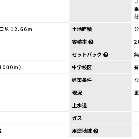
口約12.66m
土地面積
公
容積率
2
セットバック
1000m）
中学校区
有
建築条件
現況
上水道
ガス
域
用途地域