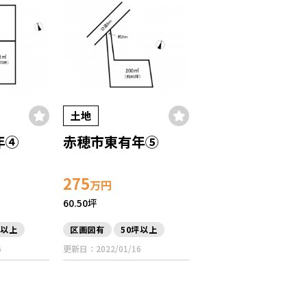
土地
年④
赤穂市東有年⑤
275
万円
60.50坪
坪以上
区画図有
50坪以上
6
更新日：2022/01/16