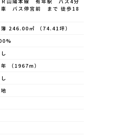
ＪＲ山陽本線 有年駅 バス4分
乗車 バス停宮前 まで 徒歩18
分
簿 246.00㎡ （74.41坪）
00%
無し
年 （1967m）
なし
更地