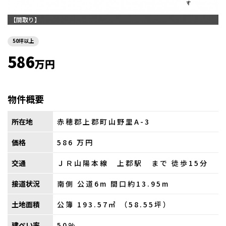
【間取り】
50坪以上
586
万円
物件概要
所在地
赤穂郡上郡町山野里A-3
価格
586
万円
交通
ＪＲ山陽本線 上郡駅 まで 徒歩15分
接道状況
南側 公道6m 間口約13.95m
土地面積
公簿 193.57㎡ （58.55坪）
建ぺい率
50%