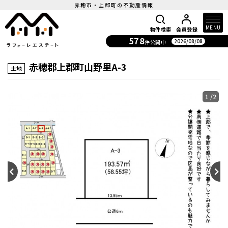
赤穂市・上郡町の不動産情報
MENU
物件検索
会員登録
578
2026/08/08
件公開中
赤穂郡上郡町山野里A-3
土地
1
/2