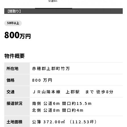
【間取り】
50坪以上
800
万円
物件概要
所在地
赤穂郡上郡町竹万
価格
800
万円
交通
ＪＲ山陽本線 上郡駅 まで 徒歩8分
接道状況
南側 公道6m 間口約15.5m
北側 公道8m 間口約4m
土地面積
公簿 372.00㎡ （112.53坪）