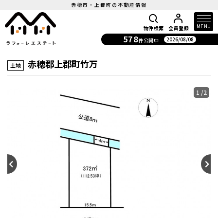
赤穂市・上郡町の不動産情報
MENU
物件検索
会員登録
578
2026/08/08
件公開中
赤穂郡上郡町竹万
土地
1
/2