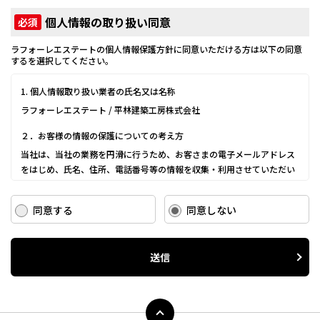
個人情報の取り扱い同意
必須
ラフォーレエステートの個人情報保護方針に同意いただける方は以下の同意
するを選択してください。
1. 個人情報取り扱い業者の氏名又は名称
ラフォーレエステート / 平林建築工房株式会社
２．お客様の情報の保護についての考え方
当社は、当社の業務を円滑に行うため、お客さまの電子メールアドレス
をはじめ、氏名、住所、電話番号等の情報を収集・利用させていただい
ております。
当社は、これらのお客さまの個人情報（以下「お客さま情報」といいま
同意する
同意しない
す。）の適正な保護を重大な責務と認識し、この責務を果たすために、
次の方針の下でお客さま情報を取り扱います。
(1) お客さま情報に適用される個人情報の保護に関する法律その他の関係
送信
法令を遵守し、適切に取り扱います。また、適宜取扱いの改善に努めま
す。
(2) お客さま情報の取扱いに関する規程を明確にし、従業者に周知徹底し
ます。また、取引先等に対しても適切にお客さま情報を取り扱うように
要請します。