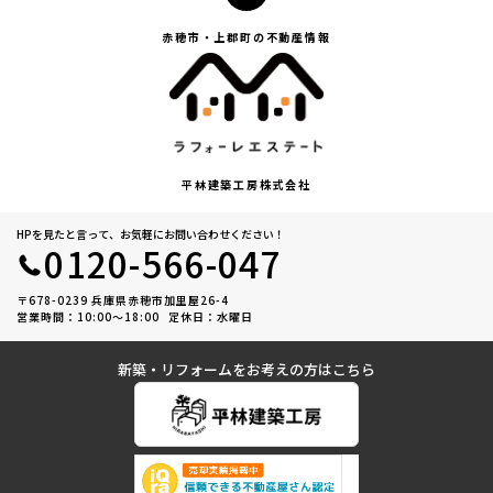
(3) お客さま情報の収集に際しては、利用目的を特定して通知または公表
赤穂市・上郡町の不動産情報
し、その利用目的にしたがってお客さま情報を取り扱います。
(4) お客さま情報の漏洩、紛失、改ざん等を防止するために必要な 対策
を講じて適切な管理を行います。
(5) 保有するお客さま情報について、お客さま本人からの開示、訂正、削
除、利用停止の依頼を所定の窓口でお受けして、誠意をもって対応いた
します。
具体的には、以下の内容に従ってお客さま情報の取り扱いをいたしま
平林建築工房株式会社
す。
HPを見たと言って、お気軽にお問い合わせください！
３．お客様の情報の利用目的
0120-566-047
当社は、不動産についてのサービスをお客さまにご利用いただくにあた
り、各種の申込みの受付、訪問、提案、見積、各種の工事やサービス提
〒678-0239 兵庫県赤穂市加里屋26-4
営業時間：10:00〜18:00
定休日：水曜日
供等の機会に、当社が直接あるいは協力会社又は業務委託先等を通じ
て、お客さまの個人情報（お客さまの電子メールアドレス、氏名、住
所、電話番号等）を取得いたしますが、これらの個人情報は下記の目的
新築・リフォームをお考えの方はこちら
に利用させていただきます。
(1) 不動産についてのサービスの提供
(2) 不動産についてのサービスのアフターサービスの提供
(3) 不動産についてのサービスのお知らせ・ＰＲ、調査・データ集積、研
究開発